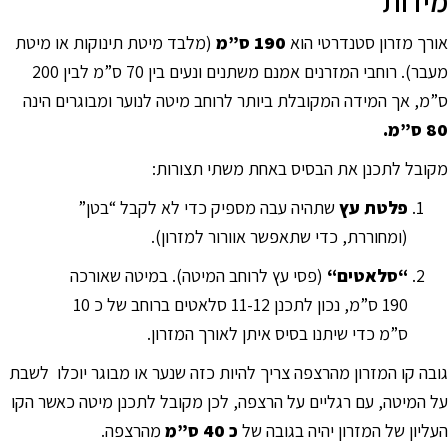
מידות
סמן קישורים
font_download
אורך מזרון סטנדרטי הוא
190 ס”מ
(מלבד מיטת תינוקות או מיטת
לאפס
cached
מעבר). רוחבי המזרנים אמנם משתנים ונעים בין 70 ס”מ לבין 200
את
ס”מ, אך המידה המקובלת ביותר לרוחב מיטה לנוער ומבוגרים הינה
כל
האפשרויות
80 ס”מ.
מקובל לתכנן את הבסיס באחת משתי תצורות:
פלטת
עץ
שתהיה עבה מספיק כדי לא לקבל “בטן”
(ומחוררת, כדי שתאפשר אוורור למזרון).
“
סלאטים
“
(פסי עץ לרוחב המיטה). במיטה שאורכה
190 ס”מ, נכון לתכנן 11-12 סלאטים ברוחב של כ 10
ס”מ כדי שיתנו בסיס איתן לאורך המזרון.
גובה קו המזרון מהרצפה צריך להיות כזה שנער או מבוגר יוכלו לשבת
על המיטה, עם רגליים על הרצפה, לכן מקובל לתכנן מיטה כאשר הקו
העליון של המזרון יהיה בגובה של
כ 40 ס”מ
מהרצפה.