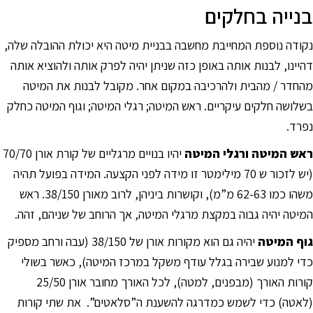
בנייה בחלקים
נקודה נוספת המחייבת מחשבה בבניית מיטה היא יכולת ההובלה שלה,
דהיינו, לבנות אותה באופן כזה שניתן יהיה לפרק אותה ולהוציא אותה
מהחדר / מהבית ולהרכיבה במקום אחר. מקובל לבנות את המיטה
בשלושה חלקים עיקריים. ראש המיטה; רגלי המיטה; וגוף המיטה כחלק
נפרד.
ראש המיטה ורגלי המיטה
יהיו בנויים מרגליים של קורת אורן 70/70
(יש לזכור ש 70 מילימטר זו מידה לפני הקצעה. המידה בפועל תהיה
משהו כמו 62-63 מ”מ), וקושרות ביניהן, לרוב מאורן 38/150. ראש
המיטה יהיה גבוה במקצת מרגלי המיטה, אך הרוחב של שניהם, זהה.
גוף המיטה
יהיה גם הוא מקורות אורן של 38/150 (עבה ורחב מספיק
כדי למנוע שבירה בגלל עודף משקל במרכז המיטה), כאשר בשולי
קורות האורך (מבפנים, למטה), לכל האורך מחובר אורן 25/50
(לאטה) כדי לשמש כמדרגה להשענת ה”סלאטים”. את שתי קורות