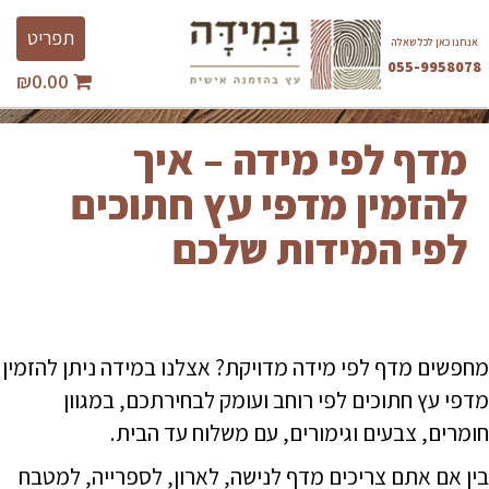
Ski
Toggle
t
תפריט
אנחנו כאן לכל שאלה
avigation
conten
055-9958078
₪
0.00
השבת את ההבזקים
visibility_off
סמן כותרות
title
מדף לפי מידה – איך
צבע רקע
settings
להזמין מדפי עץ חתוכים
זום (הקטנה)
zoom_out
לפי המידות שלכם
זום (הגדלה)
zoom_in
הקטנת גופן
remove_circle_outline
הגדלת גופן
add_circle_outline
גופן קריא
spellcheck
מחפשים מדף לפי מידה מדויקת? אצלנו במידה ניתן להזמין
ניגודיות בהירה
brightness_high
מדפי עץ חתוכים לפי רוחב ועומק לבחירתכם, במגוון
חומרים, צבעים וגימורים, עם משלוח עד הבית.
ניגודיות כהה
brightness_low
הוסף קו תחתון לקישורים
format_underlined
בין אם אתם צריכים מדף לנישה, לארון, לספרייה, למטבח