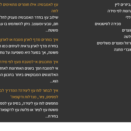
יזרים ליין
עץ לאמבטיה: אילו חומרים מתאימים ל
ונות לפי מידה
לחה
ללי
שילוב עץ בחדר האמבטיה מעניק לחל
מכירה לסיטונאים
חם, טבעי ומעוצב. ניתן להשתמש בו עב
וצרים
משטח...
לטה
איך בוחרים מדף לארון מטבח או לארון 
זול ומוצרים משלימים
בחירת מדף לארון נראית לעיתים כמו 
וברי מתנה
פשוטה, אך בפועל היא משפיעה על נוחות
איך מתכננים אי למטבח מעץ לפי מידה
אי למטבח הפך בשנים האחרונות לאחד
האלמנטים המבוקשים ביותר בתכנון ה
הוא...
איך לבחור לוח עץ ליצירה? המדריך לב
לפסיפס, ציור, מנדלות ודקופאז'
מחפשים לוח עץ ליצירה, בסיס עץ לפסי
משטח עץ לציור או פלטת עץ לדקופאז’
בחירת...