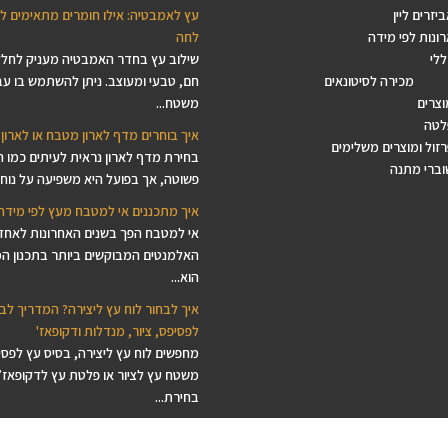
יזרים ליין
עץ לאמבטיה: אילו חומרים מתאימים ל
ונות לפי מידה
לחה
ללי
שילוב עץ בחדר האמבטיה מעניק לחל
מכירה לסיטונאים
חם, טבעי ומעוצב. ניתן להשתמש בו עב
וצרים
משטח...
לטה
איך בוחרים מדף לארון מטבח או לארון 
זול ומוצרים משלימים
בחירת מדף לארון נראית לעיתים כמו 
וברי מתנה
פשוטה, אך בפועל היא משפיעה על נוחות
איך מתכננים אי למטבח מעץ לפי מידה
אי למטבח הפך בשנים האחרונות לאחד
האלמנטים המבוקשים ביותר בתכנון ה
הוא...
איך לבחור לוח עץ ליצירה? המדריך לב
לפסיפס, ציור, מנדלות ודקופאז'
מחפשים לוח עץ ליצירה, בסיס עץ לפסי
משטח עץ לציור או פלטת עץ לדקופאז’
בחירת...