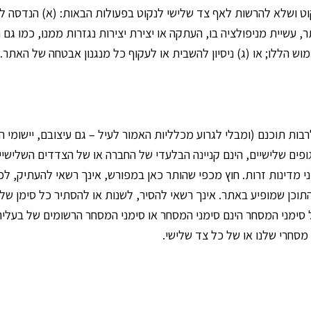
 ושלא להרשות לאף צד שלישי לנקוט בפעולות הבאות: (א) הנדסה לאחו
, עשיית מניפולציה בו, העתקה או יצירת יצירות נגזרות ממנו, כמו גם
ש הללו; או (ג) ניסיון להשבית או לעקוף כל מנגנון אבטחה של האתר.
בות תוכנם (ומבלי לגרוע מכלליות האמור לעיל – גם עיצובם, יישומי 
 גופים שלישיים, הינם קניינה הבלעדי של החברה או של הצדדים השליש
דיני מדינות זרות. חוץ מכפי שהותר כאן במפורש, אינך רשאי להעתיק,
כן שמופיע באתר. אינך רשאי להסיר, לשנות או להסתיר כל סימן של זכוי
ל סימני המסחר הינם סימני המסחר או סימני המסחר הרשומים של בעליה
מסחרי שלנו או של כל צד שלישי.