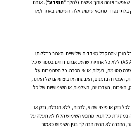
שאפשר ויזהה אותך אישית (להלך “
המידע
“). אנחנו
בלתי נפרד מתנאי שימוש אלה. השימוש באתר ו/או
 כל תוכן שהתקבל מצדדים שלישיים. האתר בכללותו
לרבות כל המידע המופיע בו והתוכנה העומדת בבסיסו, מוצעים למשתמשים כמו שהם (AS IS) ובכפוף לזמינותם (AS AVAILABLE) ללא כל אחריות שהיא. אנחנו דוחים במפורש כל
רה מסוימת, בעלות או אי-הפרה. כל הסתמכות על
ות, העמידה בזמנים, האבטחה או ביצועיהם של האתר,
יוק, האיכות, העדכניות, השלמות או השימושיות של כל
לכל נזק או פיצוי שהוא, לרבות, ללא הגבלה, נזק או
ברה במסגרת כל תנאי מתנאי השימוש הללו לא תעלה על
 החברה לא תהיה חבה לך בגין השימוש כאמור.