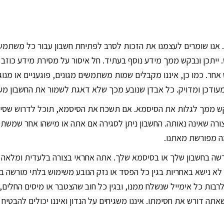
. אנו שומרים לעצמנו את הזכות לסרב לפתיחת חשבון עבור כל משתמש
ייתכן ונבקש ממך מידע נוסף בעתיד. חל איסור על מסירת מידע כוזב
. כמו כן, איננו מקבלים שמות משתמשים מגונים, פוגעניים או מנוג
מעודכן ומדויק. כל אבדן שנובע מכך שלא דאגת לשמור את החשבון מעו
קש ממך לגלות את הסיסמא. אם תשכח את הסיסמא, תוכל לדרוש שסי
רה שאינה נאותה. החשבון ניתן לסגירה אם אתה או מישהו אחר שמשת
ה מפורשת מאתנו.
רשה בחשבון שלך או בסיסמא שלך. אתה אחראי בצורה בלעדית ומלאה 
ו לא נישא באחריות בגין כל הפסד או נזק הנובע משימוש בלתי מורשה
 לרבות כל אימייל שנשלח ממנו, ובגין כל חוב שהצטבר או מיסים החלים
רה לחשבון שלך ושאתה דורש את חסימתו. איננו משגיחים על הנדון ואיננו יכולים 