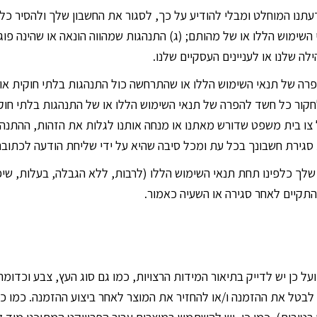
עתנו המוחלט ומבלי להודיע על כך, לסגור את החשבון שלך ולהסיר כל ת
השימוש הללו או של מהותם; (ג) התנהגות שמהווה הונאה או שהינה פוג
 שלנו או לעניינים העסקיים שלנו.
רה של תנאי השימוש הללו או שהתרחשה כול התנהגות בלתי חוקית או ב
חקור כל חשד להפרה של תנאי השימוש הללו או של התנהגות בלתי חוקי
 צו בית משפט שדורש מאתנו או מנחה אותנו לגלות את הזהות, ההתנ
בונך בכל עת ומכל סיבה שהיא על ידי שליחת הודעה לכתובת office@bemida.co.il
לך כלפינו תחת תנאי השימוש הללו (לרבות, ללא הגבלה, בעלות, שיפוי
להתקיים לאחר סגירה או השעיה כאמור.
 כן יש לדייק בתיאור המידות הרצויות, כמו גם סוג העץ, צבע וכדומה.
 לבטל את ההזמנה ו/או להחזיר את המוצר לאחר ביצוע ההזמנה. כמו כן,