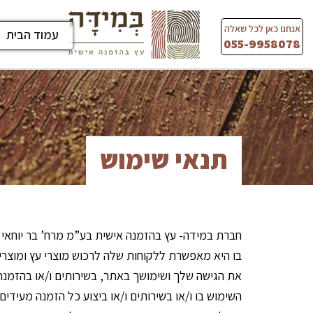
Ski
t
אנחנו כאן לכל שאלה
עמוד הבית
conten
055-9958078
תנאי שימוש
חברת במידה- עץ בהזמנה אישית בע”מ מרח’ בר יוחאי 2 בירושלים (להלן: 
בו היא מאפשרת ללקוחות שלה לרכוש מוצרי עץ ומוצרים
את הגישה שלך ושימושך באתר, בשירותים ו/או בהזמנת
השימוש בו ו/או בשירותים ו/או ביצוע כל הזמנה מעי