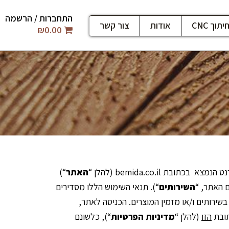
התחברות / הרשמה
יתוך CNC
אודות
צור קשר
₪
0.00
כתובת bemida.co.il (להלן “
האתר
“)
ם האתר, “
השירותים
“). תנאי השימוש הללו מסדירים
שירותים ו/או מזמין המוצרים. הכניסה לאתר,
תובת
הזו
(להלן “
מדיניות הפרטיות
“), כלשונם