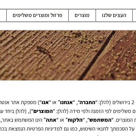
העצים שלנו
מוצרים
פרזול ומוצרים משלימים
ח
“
החברה
“, “
אנחנו
” או “
אנו
“) מספקת אתר אנטרנט הנמצא ב
 משלימים לפי הזמנה ולפי מידה (להלן: “
המוצרים
“), (להלן ביחד ע
 המוצרים. “
המשתמש
“, “
הלקוח
” או “
אתה
” הינו המשתמש באתר, ב
דים על הסכמתך לתנאי השימוש, כמו גם למדיניות הפרטיות הנמצאת בכ