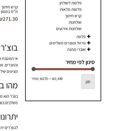
פלטות לשולחן
פלטות מלאות
מ”מ במגוון 
קרש חיתוך
₪
271.30
שולחנות
שולחנות אירועים
פלטה
פרזול ומוצרים משלימים
בוצ'רי
שוברי מתנה
אי המטבח הפ
סינון לפי מחיר
והחברים. אח
מציעים שילוב
מחיר
מחיר
₪2,640
—
₪270
מחיר:
סנן
מהו ב
מינימלי
מקסימלי
בוצ'ר הוא מ
משלבים בוצ'
יתרונו
לבוצ'רים ית