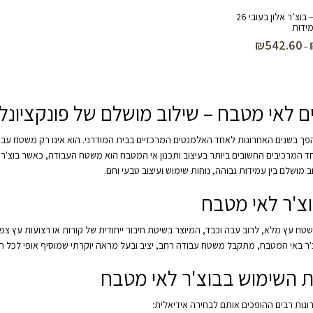
קרש חיתוך – בוצ’ר אלון בעובי 26
מידות
₪
542.60
טווח
–
מחירים:
עד
ם לאי מטבח – שילוב מושלם של פונקציונליו
ך בשנים האחרונות לאחד האלמנטים המרכזיים בבית המודרני. הוא אינו רק משטח עבוד
ד המרכיבים החשובים ביותר בעיצוב ותכנון אי המטבח הוא משטח העבודה, כאשר בוצ'
 מושלם בין עמידות גבוהה, נוחות שימוש ועיצוב טבעי וחם.
וצ'ר לאי מטבח
שטח עץ מלא, לרוב עבה וכבד, המיוצר בשיטת חיבור ייחודית של קורות או רצועות עץ צפ
ר באי המטבח, מתקבל משטח עבודה רחב, יציב ובעל מראה יוקרתי שמוסיף אופי לכל ח
ת השימוש בבוצ'ר לאי מטבח
רונות רבים ההופכים אותם לבחירה אידיאלית: