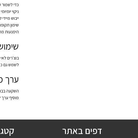
כדי לשמור ע
ניקוי יומיומ
ייבוש מיידי 
שימון תקופת
הימנעות מחש
שימוש
בוצ'רים לאי
לשמש גם כאז
ערך מ
השקעה בבוצ'
מוסיף ערך ל
דפים באתר
קטגו