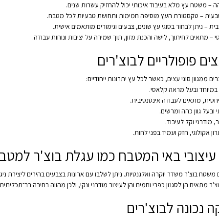
ה – משטח עץ מלא בעיבוד איכותי יכול להחזיק עשרות שנים.
עית – טקסטורת העץ מוסיפה חמימות ותחושת טבעיות לכל מטבח.
ית – ניתן לבחור בסוגי עץ שונים, צבעים וגימורים מותאמים אישית.
 – מתאים לחיתוך, לישה והכנת מזון, תוך שמירה על יציבות ונוחות עבודה.
צים פופולריים לבוצ'רים
רים ממגוון סוגי עצים, כאשר לכל עץ יתרונות ייחודיים:
 במיוחד ובעל מראה קלאסי.
יחסית, מתאים לעבודה אינטנסיבית.
י ובעל גוון כהה ומרשים.
, מודרני וקל לעיבוד.
ן אקולוגי, חזק ועמיד בפני לחות.
 עיצובי באי המטבח כמו עגלת בוצ'ר למטב
משטח בוצ'ר משדר יוקרה ואלגנטיות. ניתן לשלבו עם ארונות בצבעים בהירים ליצירת ניגו
ר מתאים הן לסגנון כפרי וחמים והן לעיצוב מודרני ונקי, ולכן מהווה בחירה רב־תכליתית.
 נכונה לבוצ'רים