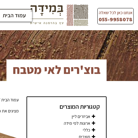
Ski
t
אנחנו כאן לכל שאלה
עמוד הבית
conten
055-9958078
בוצ'רים לאי מטבח
עמוד הבית
/
קטגוריות המוצרים
מציגים את כל ⁦5⁩ התו
אביזרים ליין
ארונות לפי מידה
כללי
מוצרים