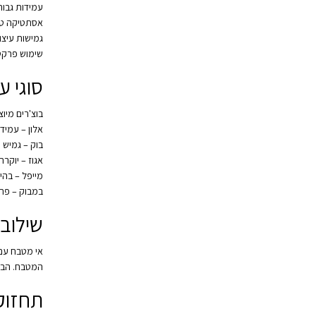
עמידות גבוה
אסתטיקה טב
גמישות עיצוב
שימוש פרקטי
סוגי ע
בוצ'רים מיוצ
אלון – עמיד
בוק – גמיש 
אגוז – יוקרת
מייפל – בהיר
במבוק – פתרו
שילוב
אי מטבח עם 
המטבח. הבוצ'
תחזוקה