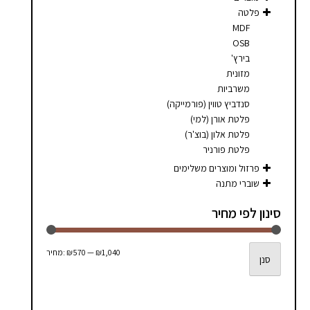
סמן קישורים
font_download
פלטה
MDF
לאפס
cached
OSB
את
בירץ'
כל
מזונית
האפשרויות
משרביות
סנדביץ טווין (פורמייקה)
פלטת אורן (למי)
פלטת אלון (בוצ'ר)
פלטת פורניר
פרזול ומוצרים משלימים
שוברי מתנה
סינון לפי מחיר
מחיר
מחיר
₪1,040
—
₪570
מחיר:
סנן
מינימלי
מקסימלי