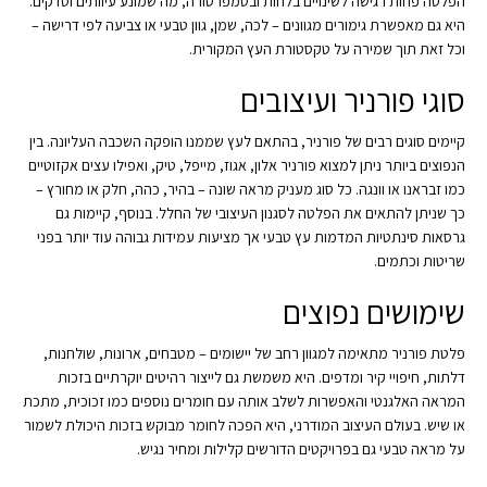
הפלטה פחות רגישה לשינויים בלחות ובטמפרטורה, מה שמונע עיוותים וסדקים.
היא גם מאפשרת גימורים מגוונים – לכה, שמן, גוון טבעי או צביעה לפי דרישה –
וכל זאת תוך שמירה על טקסטורת העץ המקורית.
סוגי פורניר ועיצובים
קיימים סוגים רבים של פורניר, בהתאם לעץ שממנו הופקה השכבה העליונה. בין
הנפוצים ביותר ניתן למצוא פורניר אלון, אגוז, מייפל, טיק, ואפילו עצים אקזוטיים
כמו זבראנו או וונגה. כל סוג מעניק מראה שונה – בהיר, כהה, חלק או מחורץ –
כך שניתן להתאים את הפלטה לסגנון העיצובי של החלל. בנוסף, קיימות גם
גרסאות סינתטיות המדמות עץ טבעי אך מציעות עמידות גבוהה עוד יותר בפני
שריטות וכתמים.
שימושים נפוצים
פלטת פורניר מתאימה למגוון רחב של יישומים – מטבחים, ארונות, שולחנות,
דלתות, חיפויי קיר ומדפים. היא משמשת גם לייצור רהיטים יוקרתיים בזכות
המראה האלגנטי והאפשרות לשלב אותה עם חומרים נוספים כמו זכוכית, מתכת
או שיש. בעולם העיצוב המודרני, היא הפכה לחומר מבוקש בזכות היכולת לשמור
על מראה טבעי גם בפרויקטים הדורשים קלילות ומחיר נגיש.