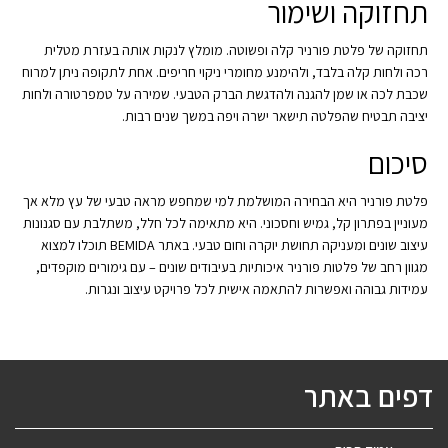
תחזוקה ושימור
תחזוקה של פלטת פורניר קלה ופשוטה. מומלץ לנקות אותה בעזרת מטלית
רכה ולחות קלה בלבד, ולהימנע מחומרי ניקוי חריפים. אחת לתקופה ניתן למרוח
שכבת לכה או שמן להגנה ולהדגשת הברק הטבעי. שמירה על טמפרטורה ולחות
יציבה תבטיח שהפלטה תישאר ישרה ויפה במשך שנים רבות.
סיכום
פלטת פורניר היא הבחירה המושלמת למי שמחפש מראה טבעי של עץ מלא אך
מעוניין בפתרון קל, גמיש וחסכוני. היא מתאימה לכל חלל, משתלבת עם סגנונות
עיצוב שונים ומעניקה תחושת יוקרה וחום טבעי. באתר BEMIDA תוכלו למצוא
מגוון רחב של פלטות פורניר איכותיות בעיבודים שונים – עם גימורים מוקפדים,
עמידות גבוהה ואפשרות להתאמה אישית לכל פרויקט עיצוב ונגרות.
דפים באתר