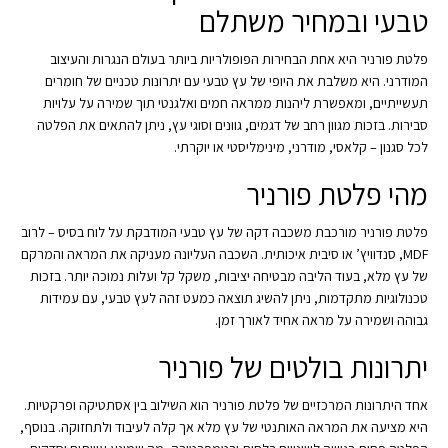
טבעי ובמחיר משתלם
פלטת פורניר היא אחת הבחירות הפופולריות ביותר בעולם הנגרות והעיצוב
המודרני. היא משלבת את היופי של עץ טבעי עם יתרונות טכניים של חומרים
תעשייתיים, ומאפשרת ליהנות ממראה חמים ואלגנטי תוך שמירה על עלויות
סבירות. בזכות מגוון רחב של דגמים, גוונים וסוגי עץ, ניתן להתאים את הפלטה
לכל סגנון – קלאסי, מודרני, מינימליסטי או יוקרתי.
מהי פלטת פורניר
פלטת פורניר מורכבת משכבה דקה של עץ טבעי המודבקת על לוח בסיס – לרוב
MDF, סנדוויץ’ או סיבית איכותית. השכבה העליונה מעניקה את המראה והמרקם
של עץ מלא, בעוד הליבה מבטיחה יציבות, משקל קל ועלות נמוכה יותר. בזכות
טכנולוגיות מתקדמות, ניתן להשיג תוצאה כמעט זהה לעץ טבעי, עם עמידות
גבוהה ושמירה על מראה אחיד לאורך זמן.
יתרונות בולטים של פורניר
אחד היתרונות המרכזיים של פלטת פורניר הוא השילוב בין אסתטיקה ופרקטיות.
היא מציעה את המראה האותנטי של עץ מלא אך קלה לעיבוד ולתחזוקה. בנוסף,