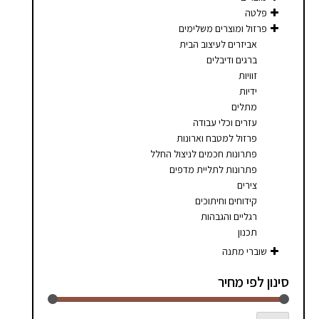
סמן קישורים
font_download
פלטה
פרזול ומוצרים משלימים
לאפס
cached
אביזרים לעיצוב הבית
את
ברגים ודיבלים
כל
זוויות
האפשרויות
ידיות
מתלים
עזרים וכלי עבודה
פרזול למטבח וארונות
פתרונות חכמים לניצול החלל
פתרונות לתליית מדפים
צירים
קידוחים וחיתוכים
רגליים והגבהות
תכנון
שוברי מתנה
סינון לפי מחיר