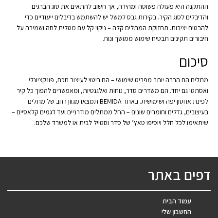
ההתקנה היא פעולה פשוטה ומהירה, אך חשוב להתאים את סוג הברגים
והדיבלים לסוג הקיר. בקירות גבס למשל יש להשתמש בדיבלים ייעודיים כדי
להבטיח יציבות. תחזוקת המתלים קלה – ניקוי קל עם מטלית לחה ושמירה על
חיבורים תקינים תבטיח שימוש ממושך ונוח.
סיכום
מתלים הם הרבה יותר מפריט שימושי – הם ביטוי לעיצוב חכם, פונקציונלי
ואסתטי גם יחד. הם משדרים סדר, נוחות ואלגנטיות, ומאפשרים להפוך כל קיר
לפינת אחסון יפה ושימושית. באתר BEMIDA תמצאו מגוון רחב של מתלים
בעיצובים, גדלים וחומרים שונים – החל ממתלים מודרניים ועד דגמים קלאסיים –
שיתאימו לכל חלל ויוסיפו טאץ’ של סדר וסטייל לבית או למשרד שלכם.
דפים באתר
עמוד הבית
החשבון שלי