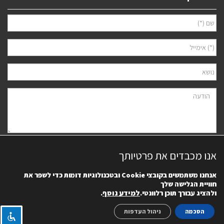
אני מאשר/ת למסור את פרטיי לצורך יצירת קשר ודיוור ישיר, בהתאם
מדיניות
אנו מכבדים את פרטיותך
הפרטיות
של האתר. ידוע לי שאוכל לבטל את הרישום בכל עת.
אנחנו משתמשים בקובצי
Cookie
ובטכנולוגיות דומות כדי לשפר את
חוויית הגלישה שלך
למידע נוסף
.
ולהציג עבורך תוכן רלוונטי.
הסכמה
ניהול העדפות