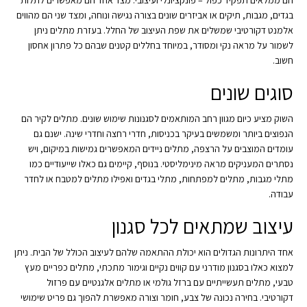
הם ממלאים תפקיד כפול – פונקציונלי ועיצובי. מצד אחד הם מאפשרים לתלות
בגדים, מגבות, תיקים או אביזרים שונים בצורה נגישה ונוחה, ומצד שני הם מהווים
אלמנט דקורטיבי שמשלים את שפת העיצוב של החלל. בעזרת מתלים ניתן
לשמור על מראה נקי ומסודר, במיוחד בחללים קטנים שבהם כל פתרון אחסון
חשוב.
סוגים שונים
השוק מציע כיום מגוון רחב המותאמים לסגנונות שימוש שונים. מתלים לקיר הם
הנפוצים ביותר ומשמשים בעיקר בכניסות, חדרי רחצה וחדרי שינה. ישנם גם
עומדים המוצבים על הרצפה, מתלים ניידים המאפשרים גמישות במיקום, ויש
נסתרים המעניקים מראה מינימליסטי. בנוסף, קיימים גם כאלו שייעודיים כמו
מתלי מגבות, מתלים למפתחות, מתלי בגדים ואפילו מתלים למטבח או לחדר
עבודה.
עיצוב שמתאים לכל סגנון
אחד היתרונות הגדולים הוא יכולת ההתאמה שלהם לעיצוב הכולל של הבית. ניתן
למצוא כאלו בסגנון מודרני עם קווים נקיים וגימור מתכתי, מתלים כפריים מעץ
טבעי, מתלים תעשייתיים עם ברזל גולמי או מתלים אלגנטיים עם פרזול
דקורטיבי. בחירה נכונה של צבע, חומר וצורה מאפשרת להפוך גם פריט שימושי