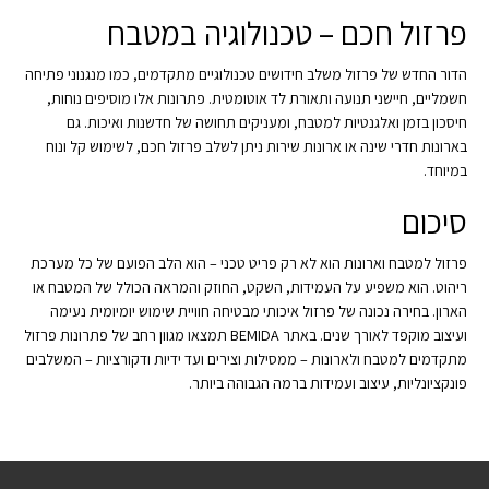
פרזול חכם – טכנולוגיה במטבח
הדור החדש של פרזול משלב חידושים טכנולוגיים מתקדמים, כמו מנגנוני פתיחה
חשמליים, חיישני תנועה ותאורת לד אוטומטית. פתרונות אלו מוסיפים נוחות,
חיסכון בזמן ואלגנטיות למטבח, ומעניקים תחושה של חדשנות ואיכות. גם
בארונות חדרי שינה או ארונות שירות ניתן לשלב פרזול חכם, לשימוש קל ונוח
במיוחד.
סיכום
פרזול למטבח וארונות הוא לא רק פריט טכני – הוא הלב הפועם של כל מערכת
ריהוט. הוא משפיע על העמידות, השקט, החוזק והמראה הכולל של המטבח או
הארון. בחירה נכונה של פרזול איכותי מבטיחה חוויית שימוש יומיומית נעימה
ועיצוב מוקפד לאורך שנים. באתר BEMIDA תמצאו מגוון רחב של פתרונות פרזול
מתקדמים למטבח ולארונות – ממסילות וצירים ועד ידיות ודקורציות – המשלבים
פונקציונליות, עיצוב ועמידות ברמה הגבוהה ביותר.