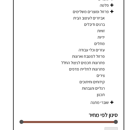
סמן קישורים
font_download
פלטה
פרזול ומוצרים משלימים
לאפס
cached
אביזרים לעיצוב הבית
את
ברגים ודיבלים
כל
זוויות
האפשרויות
ידיות
מתלים
עזרים וכלי עבודה
פרזול למטבח וארונות
פתרונות חכמים לניצול החלל
פתרונות לתליית מדפים
צירים
קידוחים וחיתוכים
רגליים והגבהות
תכנון
שוברי מתנה
סינון לפי מחיר