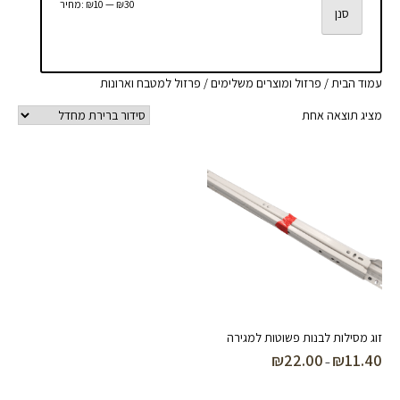
מחיר
מחיר
₪30
—
₪10
מחיר:
סנן
מינימלי
מקסימלי
עמוד הבית
/
פרזול ומוצרים משלימים
/ פרזול למטבח וארונות
מציג תוצאה אחת
זוג מסילות לבנות פשוטות למגירה
₪
22.00
₪
11.40
טווח
–
מחירים: