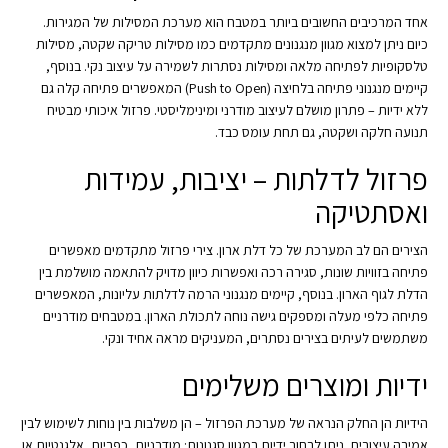
אחד המרכיבים החשובים ביותר במטבח הוא מערכת המסילות של המגירות.
כיום ניתן למצוא מגוון מנגנונים מתקדמים כמו מסילות טריקה שקטה, מסילות
טלסקופיות לפתיחה מלאה ומסילות נסתרות לשמירה על עיצוב נקי. בנוסף,
קיימים מנגנוני פתיחה בלחיצה (Push to Open) המאפשרים פתיחה קלה גם
ללא ידיות – פתרון מושלם לעיצוב מודרני ומינימליסטי. פרזול איכותי מבטיח
תנועה חלקה ושקטה, גם תחת עומס כבד.
פרזול לדלתות – יציבות, עמידות
ואסתטיקה
הצירים הם לב המערכת של כל דלת ארון. צירי פרזול מתקדמים מאפשרים
פתיחה בזוויות שונות, סגירה רכה ואפשרות כיוון מדויק להתאמה מושלמת בין
הדלת לגוף הארון. בנוסף, קיימים מנגנוני הרמה לדלתות עליונות, המאפשרים
פתיחה כלפי מעלה ומספקים גישה נוחה לתכולת הארון. במטבחים מודרניים
משתמשים לעיתים בצירים נסתרים, המעניקים מראה אחיד ונקי.
ידיות ומוצרים משלימים
הידיות הן החלק הנראה של מערכת הפרזול – הן משלבות בין נוחות לשימוש לבין
אמירה עיצובית. ניתן לבחור ידיות במגוון סגנונות: מודרניות, כפריות, אלגנטיות או