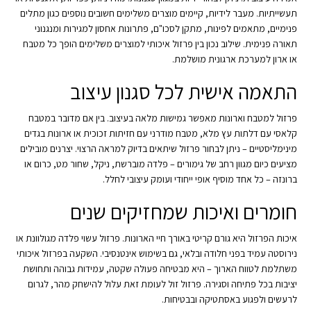
תעשייתיות. מעבר לידיות, קיימים מוצרים משלימים חשובים נוספים כגון מתלים
פנימיים, מתאמים לפינות, מתקן לסכו"ם, פתרונות אחסון למגירות ומנגנוני
תאורה פנימית. שילוב נכון בין פרזול איכותי למוצרים משלימים הופך כל מטבח
או ארון למערכת ארגונית מושלמת.
התאמה אישית לכל סגנון עיצוב
פרזול למטבח וארונות מאפשר גמישות מלאה בעיצוב. בין אם מדובר במטבח
קלאסי עם דלתות עץ מלא, מטבח מודרני עם חזיתות זכוכית או ארונות בגדים
מינימליסטיים – ניתן לבחור פרזול שיתאים בדיוק למראה הרצוי. יצרנים מובילים
מציעים כיום מגוון רחב של גימורים – פלדה מוברשת, ניקל, שחור מט, כרום או
ברונזה – כל אחד מוסיף אופי ייחודי ועומק עיצובי לחלל.
חומרים ואיכות שמחזיקים שנים
איכות הפרזול היא גורם קריטי באורך חיי הארונות. פרזול עשוי פלדה מגולוונת או
נירוסטה עמיד בפני חלודה ובלאי, גם בשימוש אינטנסיבי. השקעה בפרזול איכותי
משתלמת לטווח הארוך – היא מבטיחה פעולה שקטה, עמידות גבוהה ותחושת
יציבות בכל פתיחה וסגירה. פרזול זול לעומת זאת עלול להישחק מהר, לגרום
לרעשים ולפגוע באסתטיקה ובבטיחות.