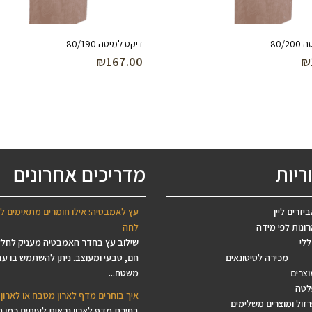
80/
דיקט למיטה 80/190
₪
167.00
₪
ריות
מדריכים אחרונים
יזרים ליין
עץ לאמבטיה: אילו חומרים מתאימים ל
ונות לפי מידה
לחה
ללי
שילוב עץ בחדר האמבטיה מעניק לחל
מכירה לסיטונאים
חם, טבעי ומעוצב. ניתן להשתמש בו עב
וצרים
משטח...
לטה
איך בוחרים מדף לארון מטבח או לארון 
זול ומוצרים משלימים
בחירת מדף לארון נראית לעיתים כמו 