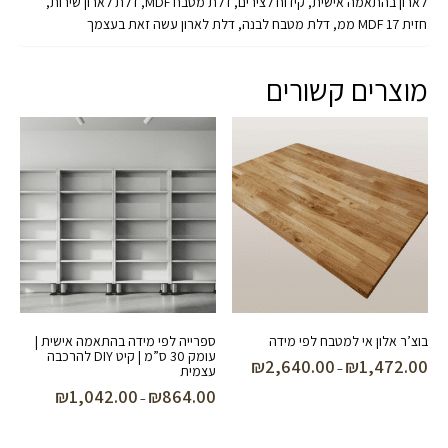
לארון בהתאמה אישית, קידוח לצירים, דלת מטבח MDF, דלת לארון שירות,
חזית MDF 17 ממ, דלת מטבח לבנה, דלת לארון עשה זאת בעצמך
מוצרים קשורים
בוצ’ר אלון אי למטבח לפי מידה
ספרייה לפי מידה בהתאמה אישית |
עומק 30 ס”מ | קיט DIY להרכבה
₪
2,640.00
₪
1,472.00
טווח
–
עצמית
מחירים:
₪
1,042.00
₪
864.00
טווח
–
מחירים:
עד