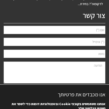
לדקופאז’? בחירת...
צור קשר
אני מאשר/ת למסור את פרטיי לצורך יצירת קשר ודיוור ישיר, בהתאם
מדיניות
אנו מכבדים את פרטיותך
הפרטיות
של האתר. ידוע לי שאוכל לבטל את הרישום בכל עת.
אנחנו משתמשים בקובצי
Cookie
ובטכנולוגיות דומות כדי לשפר את
חוויית הגלישה שלך