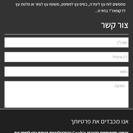
מחפשים לוח עץ ליצירה, בסיס עץ לפסיפס, משטח עץ לציור או פלטת עץ
לדקופאז’? בחירת...
צור קשר
אני מאשר/ת למסור את פרטיי לצורך יצירת קשר ודיוור ישיר, בהתאם
מדיניות
אנו מכבדים את פרטיותך
הפרטיות
של האתר. ידוע לי שאוכל לבטל את הרישום בכל עת.
אנחנו משתמשים בקובצי
Cookie
ובטכנולוגיות דומות כדי לשפר את