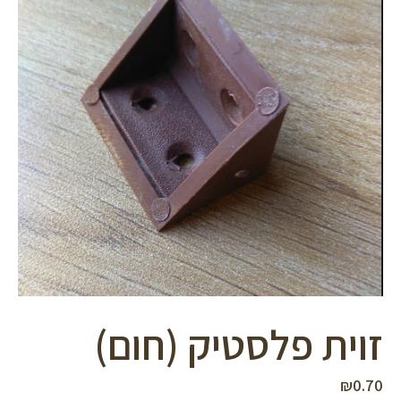
סמן קישורים
font_download
לאפס
cached
את
כל
האפשרויות
זוית פלסטיק (חום)
₪
0.70