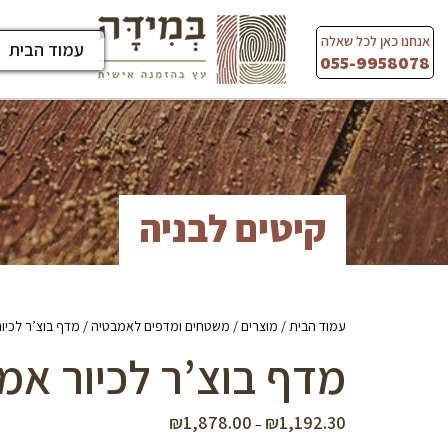
Ski
t
אנחנו כאן לכל שאלה
עמוד הבית
conten
055-9958078
קיטים לבניה
עמוד הבית
/
מוצרים
/
משטחים ומדפים לאמבטיה
/ מדף בוצ’ר לכיו
מדף בוצ’ר לכיור אמ
₪
1,878.00
₪
1,192.30
טווח
–
מחירים: