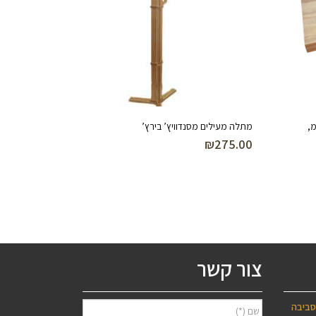
לון עובי 4 ס”מ,
מתלה מעילים מסנדוויץ’ בירץ’
₪
275.00
צור קשר
סביבה