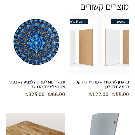
מוצרים קשורים
גב ארון לפי מידה – מזונית או דיקט 5
עיגולי MDF למנדלה לצביעה – בסיס
מ”מ עם צד לבן
איכותי ליצירה מרגיעה
₪
325.00
₪
66.00
₪
122.00
₪
55.00
טווח
טווח
–
–
מחירים:
מחירים:
עד
עד