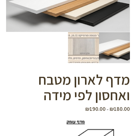
סמן קישורים
font_download
לאפס
cached
את
כל
האפשרויות
מדף לארון מטבח
ואחסון לפי מידה
₪
190.00
₪
180.00
טווח
–
מחירים:
עד