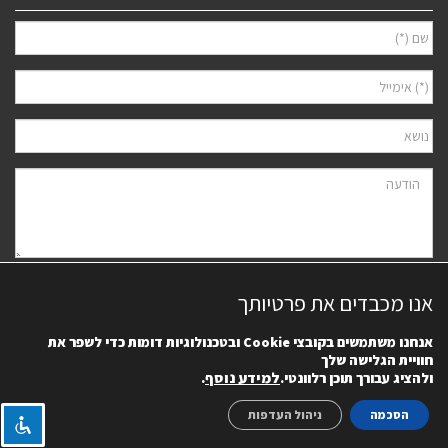
אני מאשר/ת למסור את פרטיי לצורך יצירת קשר ודיוור ישיר, בהתאם
מדיניות
אנו מכבדים את פרטיותך
הפרטיות
של האתר. ידוע לי שאוכל לבטל את הרישום בכל עת.
אנחנו משתמשים בקובצי
Cookie
ובטכנולוגיות דומות כדי לשפר את
חוויית הגלישה שלך
למידע נוסף
.
ולהציג עבורך תוכן רלוונטי.
הסכמה
ניהול העדפות