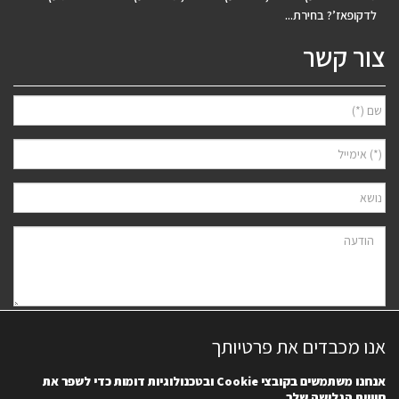
לדקופאז’? בחירת...
צור קשר
אני מאשר/ת למסור את פרטיי לצורך יצירת קשר ודיוור ישיר, בהתאם
מדיניות
אנו מכבדים את פרטיותך
הפרטיות
של האתר. ידוע לי שאוכל לבטל את הרישום בכל עת.
אנחנו משתמשים בקובצי
Cookie
ובטכנולוגיות דומות כדי לשפר את
חוויית הגלישה שלך