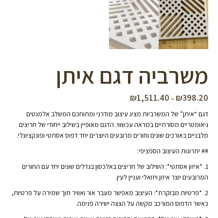
משרביה דגם איתן
₪
1,511.40
₪
398.20
טווח
–
מחירים:
דגם “איתן” של המשרביות מציג עיצוב מודרני ומתוחכם המשלב אלמנטים
גיאומטריים מסורתיים במראה עכשווי. הדגם מאופיין בשילוב ייחודי של חריצים
עד
מלבניים באורכים שונים וחורים מרובעים היוצרים יחד דפוס אסתטי ופונקציונלי.
## יתרונות העיצוב הספציפי:
1. *איזון אסתטי*: השילוב של חריצים באלכסון בגדלים שונים יחד עם החורים
המרובעים יוצר איזון ויזואלי ועניין לעין.
2. *פרטיות מבוקרת*: העיצוב מאפשר מעבר אור ואוויר תוך שמירה על פרטיות,
כאשר הדפוס המורכב מקשה על הצצה ישירה פנימה.