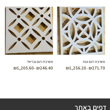
עד
עד
משרביה דגם ענת
משרביה דגם גבריאל
₪
1,205.60
₪
246.40
₪
1,256.20
₪
271.70
טווח
טווח
–
–
מחירים:
מחירים:
עד
עד
דפים באתר