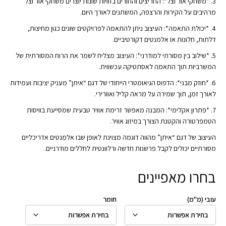
3. *משחקי אור וצל*: החריצים והחורים בזוויות שונות יוצרים משחקי אור וצל
מרהיבים על הקירות והרצפה, המשתנים לאורך היום.
4. *יכולת התאמה*: העיצוב ניתן להתאמה לפרויקטים שונים כגון מחיצות,
דלתות, חלונות או אלמנטים דקורטיביים.
5. *שילוב בין מסורתי למודרני*: העיצוב מצליח לשמר את הרוח המסורתית של
המשרביות תוך התאמה לאסתטיקה עכשווית.
6. *חוזק מבני*: הדפוס הגיאומטרי הייחודי של דגם “איתן” מעניק יציבות ועמידות
לאורך זמן, תוך שמירה על מראה קליל ואוורירי.
7. *פתרון אקלימי*: המבנה מאפשר זרימת אוויר טבעית שמסייעת בוויסות
הטמפרטורה והקטנת הצורך במיזוג אוויר.
העיצוב של דגם “איתן” מהווה דוגמה מצוינת לאופן שבו אלמנטים אדריכליים
מסורתיים יכולים לקבל פרשנות חדשה ורלוונטית לחללים מודרניים.
בחרו מאפיינים
עובי (מ"מ)
חומר