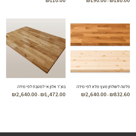
₪
110.00
₪
190.00
₪
180.00
–
מחירים:
עד
פלטה לשולחן מעץ מלא לפי מידה
בוצ’ר אלון אי למטבח לפי מידה
₪
2,640.00
₪
1,472.00
₪
2,640.00
₪
832.60
טווח
טווח
–
–
מחירים:
מחירים:
עד
עד