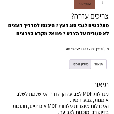
כמות של עיגולי MDF למנדלה
הוסף לסל
לצביעה – בסיס איכותי ליצירה
צריכים עזרה?
מרגיעה
מתלבטים לגבי סוג העץ ?
היכנסו למדריך העצים
לא סגורים על הצבע ?
פנו אל מקרא הצבעים
מק"ט:
אין מידע
קטגוריה:
לפי מוצר
תיאור
מידע נוסף
תיאור
מנדלות MDF לצביעה הן הדרך המושלמת לשלב
אומנות, צבע ודמיון.
המנדלות מיוצרות מלוחות MDF איכותיים, חתוכות
בדיוק רב ומוכנות לצביעה.