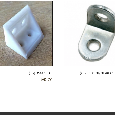
20/ מ”מ (אבץ)
זוית פלסטיק (לבן)
₪
0.70