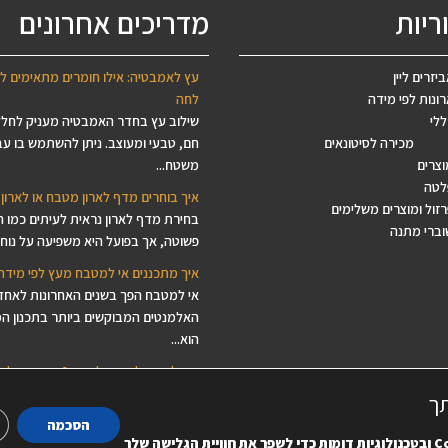
ריות
מדריכים אחרונים
יזרים ליין
עץ לאמבטיה: אילו חומרים מתאימים ל
ונות לפי מידה
לחה
ללי
שילוב עץ בחדר האמבטיה מעניק לחל
מכירה לסיטונאים
חם, טבעי ומעוצב. ניתן להשתמש בו עב
וצרים
משטח...
לטה
איך בוחרים מדף לארון מטבח או לארון 
זול ומוצרים משלימים
בחירת מדף לארון נראית לעיתים כמו 
וברי מתנה
פשוטה, אך בפועל היא משפיעה על נוחות
איך מתכננים אי למטבח מעץ לפי מידה
אי למטבח הפך בשנים האחרונות לאחד
האלמנטים המבוקשים ביותר בתכנון ה
הוא...
איך לבחור לוח עץ ליצירה? המדריך לב
לפסיפס, ציור, מנדלות ודקופאז'
תך
מחפשים לוח עץ ליצירה, בסיס עץ לפסי
הסכמה
משטח עץ לציור או פלטת עץ לדקופאז’
C
ובטכנולוגיות דומות כדי לשפר את חוויית הגלישה שלך