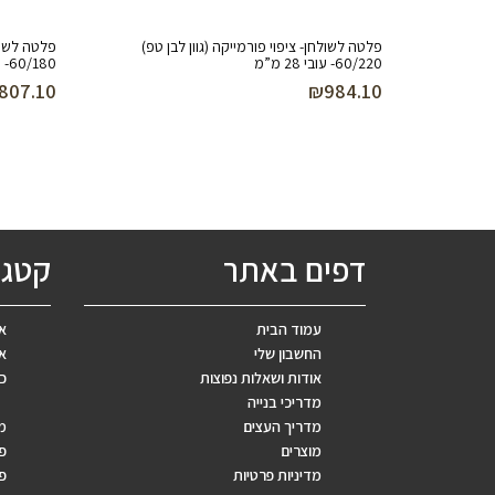
פלטה לשולחן- ציפוי פורמייקה (גוון לבן טפ)
פלטה לשולח
60/220- עובי 28 מ”מ
60/180- עובי 28 מ”מ
807.10
₪
984.10
דפים באתר
קטגו
עמוד הבית
אב
החשבון שלי
אר
אודות ושאלות נפוצות
כ
מדריכי בנייה
מדריך העצים
מ
מוצרים
פ
מדיניות פרטיות
פר