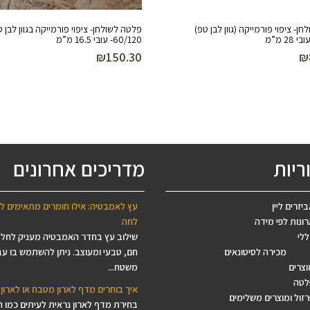
ן- ציפוי פורמייקה (גוון לבן טפ)
פלטה לשולחן- ציפוי פורמייקה בגוון לבן 
60/120- עובי 16.5 מ”מ
₪
150.30
₪
ריות
מדריכים אחרונים
יזרים ליין
עץ לאמבטיה: אילו חומרים מתאימים ל
ונות לפי מידה
לחה
ללי
שילוב עץ בחדר האמבטיה מעניק לחל
מכירה לסיטונאים
חם, טבעי ומעוצב. ניתן להשתמש בו עב
וצרים
משטח...
לטה
איך בוחרים מדף לארון מטבח או לארון 
זול ומוצרים משלימים
בחירת מדף לארון נראית לעיתים כמו 