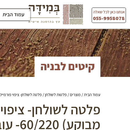
Ski
t
אנחנו כאן לכל שאלה
עמוד הבית
conten
055-9958078
קיטים לבניה
עמוד הבית
/
מוצרים
/
פלטות לשולחן
/ פלטה לשולחן- ציפוי פורמייקה (גוון אלון 
פלטה לשולחן- ציפוי פ
מבוקע) 60/220- עובי 28 מ”מ