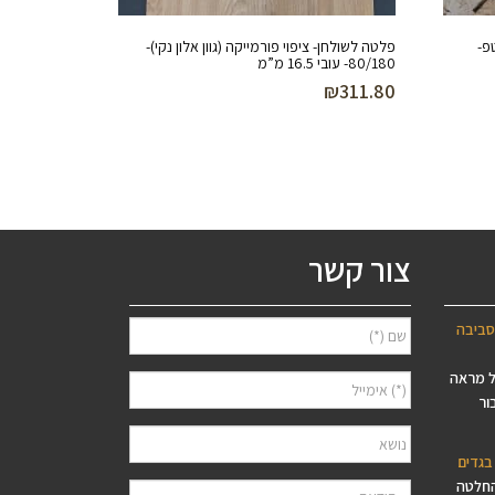
טפ-
פלטה לשולחן- ציפוי פורמייקה (גוון אלון נקי)-
80/180- עובי 16.5 מ”מ
₪
311.80
צור קשר
סביבה
ל מראה
ור
בגדים
החלטה