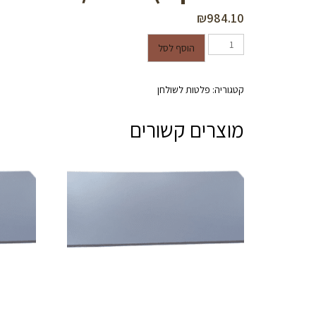
₪
984.10
כמות של פלטה לשולחן- ציפוי פורמייקה (גוון אלון מבוקע) 60/220- עובי 28 מ"מ
הוסף לסל
קטגוריה:
פלטות לשולחן
מוצרים קשורים