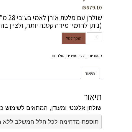
₪
679.10
שולחן עם פלטת אורן לאמי בעובי 28 מ”מ מלוטשת ומצופה לכה במידה 120/60.
(ניתן להזמין מידה קטנה יותר, ולציין ב
כמות של פלטה לשולחן כתיבה אורן טבעי במידות 120/60
הוסף לסל
קטגוריות:
כללי
,
מוצרים
,
שולחנות
תיאור
תיאור
שולחן אלגנטי ומעודן, המתאים לשימוש כ
תוספת מדהימה לכל חלל המשלב ללא מאמץ