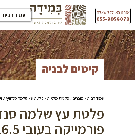
Ski
t
אנחנו כאן לכל שאלה
עמוד הבית
conten
055-9958078
קיטים לבניה
עמוד הבית
/
מוצרים
/
פלטות מלאות
/ פלטת עץ שלמה סנדוויץ טווין מצופה פורמי
פלטת עץ שלמה סנדוו
פורמייקה בעובי 16.5 מ”מ – גוון לבן טפ