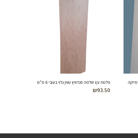
מייקה
פלטת עץ שלמה סנדוויץ טווין גלוי בעובי 6 מ”מ
₪
93.50