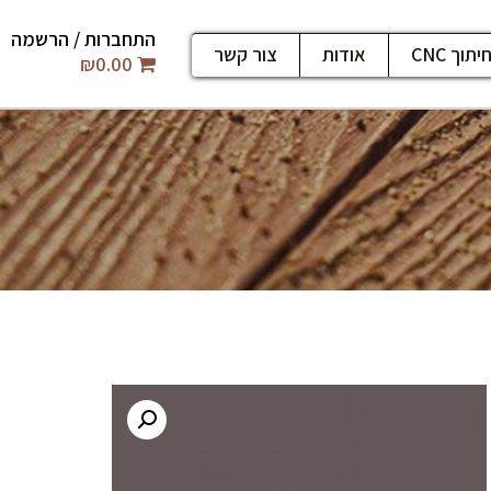
התחברות / הרשמה
יתוך CNC
אודות
צור קשר
₪
0.00