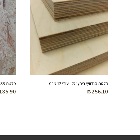
פלטת סנדוויץ בירץ’ גלוי עובי 12 מ”מ
פלטת OSB בעובי 18 מ”מ
185.90
₪
256.10