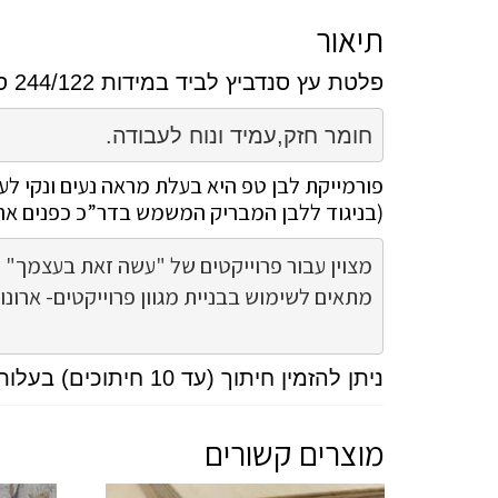
תיאור
פלטת עץ סנדביץ לביד במידות 244/122 ס”מ.
חומר חזק,עמיד ונוח לעבודה.
פורמייקת לבן טפ היא בעלת מראה נעים ונקי לעי
(בניגוד ללבן המבריק המשמש בדר”כ כפנים אר
מתאים לשימוש בבניית מגוון פרוייקטים- ארונו

ניתן להזמין חיתוך (עד 10 חיתוכים) בעלות 120 שח.
מוצרים קשורים