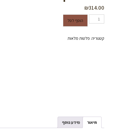
₪
314.00
כמות של פלטת עץ שלמה סנדוויץ טווין מצופה פורמייקה בעובי 16.5 מ"מ - גוון לבן טפ
הוסף לסל
קטגוריה:
פלטות מלאות
תיאור
מידע נוסף