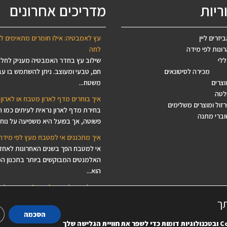
ריות
מדריכים אחרונים
יזרים ליין
עץ לאמבטיה: אילו חומרים מתאימים ל
ונות לפי מידה
לחה
ללי
שילוב עץ בחדר האמבטיה מעניק לחל
מכירה לסיטונאים
חם, טבעי ומעוצב. ניתן להשתמש בו עב
וצרים
משטח...
לטה
איך בוחרים מדף לארון מטבח או לארון 
זול ומוצרים משלימים
בחירת מדף לארון נראית לעיתים כמו 
וברי מתנה
פשוטה, אך בפועל היא משפיעה על נוחות
איך מתכננים אי למטבח מעץ לפי מידה
אי למטבח הפך בשנים האחרונות לאחד
האלמנטים המבוקשים ביותר בתכנון ה
הוא...
איך לבחור לוח עץ ליצירה? המדריך לב
לפסיפס, ציור, מנדלות ודקופאז'
תך
מחפשים לוח עץ ליצירה, בסיס עץ לפסי
הסכמה
משטח עץ לציור או פלטת עץ לדקופאז’
C
ובטכנולוגיות דומות כדי לשפר את חוויית הגלישה שלך